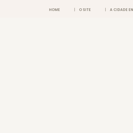
HOME
O SITE
A CIDADE 