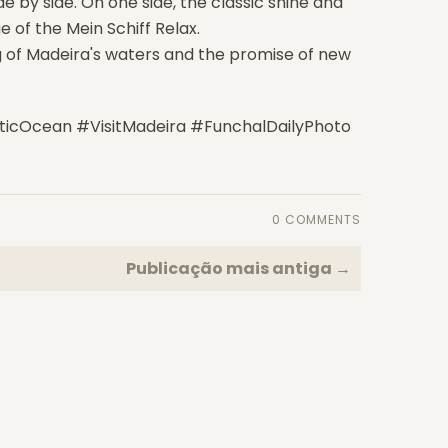
 by side. On one side, the classic shine and
e of the Mein Schiff Relax.
ng of Madeira's waters and the promise of new
icOcean #VisitMadeira #FunchalDailyPhoto
0 COMMENTS
Publicação mais antiga →