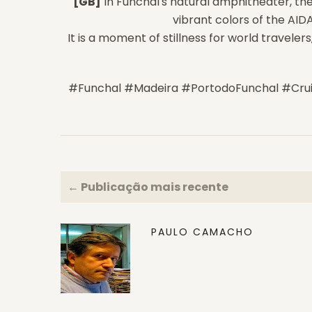
[GB]
In Funchal's natural amphitheater, the
vibrant colors of the AIDA
It is a moment of stillness for world travel
#Funchal #Madeira #PortodoFunchal #Crui
← Publicação mais recente
PAULO CAMACHO