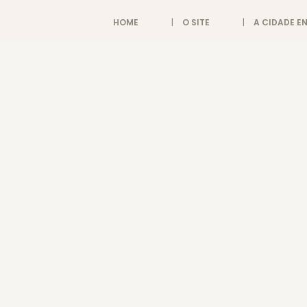
HOME
O SITE
A CIDADE 