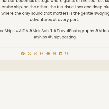
 harbor becomes a stage where giants of the sea rest side
 cruise ship; on the other, the futuristic lines and deep blu
ers, where the only sound that matters is the gentle swayi
adventures at every port.
seShips #AIDA #MeinSchiff #TravelPhotography #Atlant
#Ships #ShipSpotting