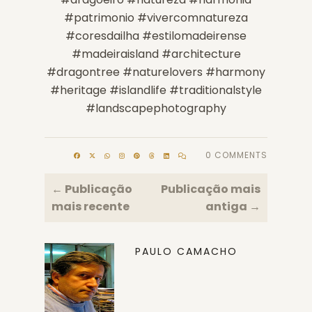
#patrimonio #vivercomnatureza
#coresdailha #estilomadeirense
#madeiraisland #architecture
#dragontree #naturelovers #harmony
#heritage #islandlife #traditionalstyle
#landscapephotography
0 COMMENTS
← Publicação
Publicação mais
mais recente
antiga →
PAULO CAMACHO