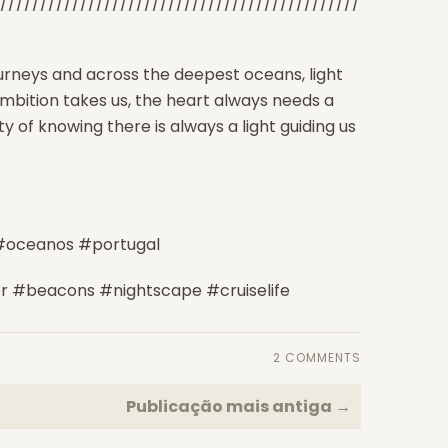
/////////////////////////////////////////////
journeys and across the deepest oceans, light
mbition takes us, the heart always needs a
y of knowing there is always a light guiding us
 #oceanos #portugal
r #beacons #nightscape #cruiselife
2 COMMENTS
Publicação mais antiga →