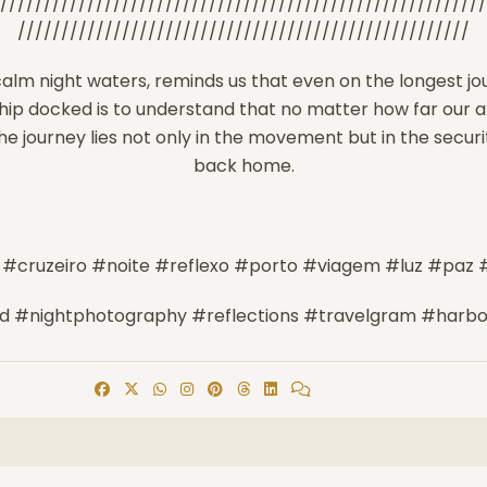
////////////////////////////////////////////////////////
////////////////////////////////////////////////////
e calm night waters, reminds us that even on the longest 
ip docked is to understand that no matter how far our a
 journey lies not only in the movement but in the securit
back home.
#cruzeiro #noite #reflexo #porto #viagem #luz #paz
nd #nightphotography #reflections #travelgram #harbo