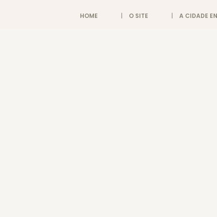
HOME
O SITE
A CIDADE 