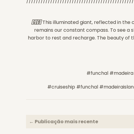
/////////////////////////////////////////////
🇬🇧
This illuminated giant, reflected in th
remains our constant compass. To see a sh
harbor to rest and recharge. The beauty of the
#funchal #madeira 
#cruiseship #funchal #madeiraisla
← Publicação mais recente