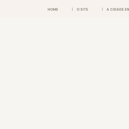
HOME
O SITE
A CIDADE 