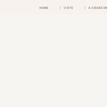
HOME
O SITE
A CIDADE 