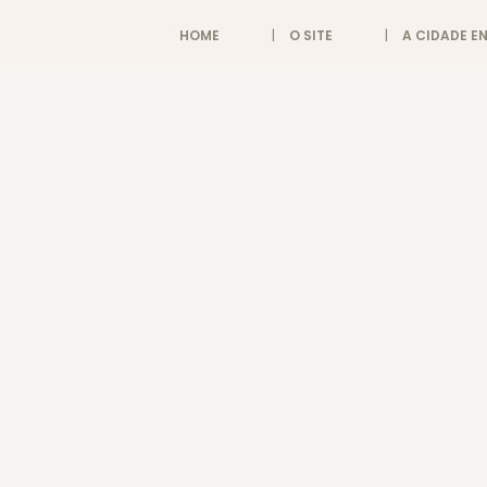
HOME
O SITE
A CIDADE 